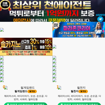
0
1
릴게임랜드
릴천지
릴게임
릴게임
체리마스터, 바다이야기, 오션, 손오공, 다
체리마스터, 바다이야기, 오션, 손오공, 다
빈치, 사파리, 알라딘등
빈치, 사파리, 알라딘등
🎁 20여개 사이트업데이트 다운로드
🎁 20여개 사이트업데이트 다운로드