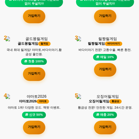
없이 무설치!!!
없이 무설치!!!
가입하기
가입하기
2
3
골드몽릴게임
릴짱릴게임
릴게임
바다이야기
국내 최대 릴게임! 야마토,바다이야기,황
바다이야기 전문! 고환수율. 빠른 환전.
금성 올인원.
🎁 매일 10%
🎁 첫충 100%
가입하기
가입하기
4
5
야마토2026
오징어릴게임
야마토
황금성
야마토 1위! 다양한 모드. 잭팟 이벤트.
황금성 전문! 안전한 게임. 24시간 운영.
🎁 신규 50%
🎁 매충 20%
가입하기
가입하기