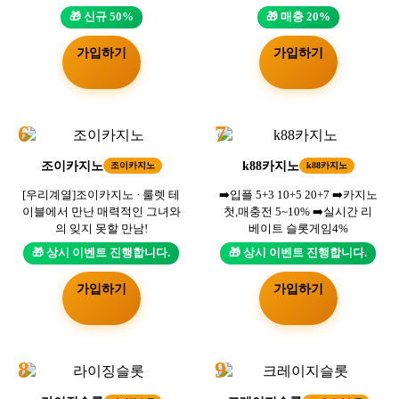
🎁 신규 50%
🎁 매충 20%
가입하기
가입하기
6
7
조이카지노
k88카지노
조이카지노
k88카지노
[우리계열]조이카지노 · 룰렛 테
➡️입플 5+3 10+5 20+7 ➡️카지노
이블에서 만난 매력적인 그녀와
첫,매충전 5~10% ➡️실시간 리
의 잊지 못할 만남!
베이트 슬롯게임4%
🎁 상시 이벤트 진행합니다.
🎁 상시 이벤트 진행합니다.
가입하기
가입하기
8
9