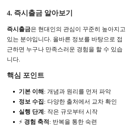
4. 즉시출금 알아보기
즉시출금
은 현대인의 관심이 꾸준히 높아지고
있는 분야입니다. 올바른 정보를 바탕으로 접
근하면 누구나 만족스러운 경험을 할 수 있습
니다.
핵심 포인트
기본 이해
: 개념과 원리를 먼저 파악
정보 수집
: 다양한 출처에서 교차 확인
실행 단계
: 작은 규모부터 시작
⚡
경험 축적
: 반복을 통한 숙련