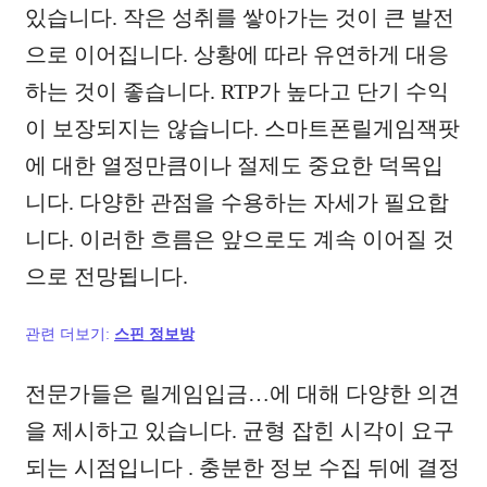
있습니다. 작은 성취를 쌓아가는 것이 큰 발전
으로 이어집니다. 상황에 따라 유연하게 대응
하는 것이 좋습니다. RTP가 높다고 단기 수익
이 보장되지는 않습니다. 스마트폰릴게임잭팟
에 대한 열정만큼이나 절제도 중요한 덕목입
니다. 다양한 관점을 수용하는 자세가 필요합
니다. 이러한 흐름은 앞으로도 계속 이어질 것
으로 전망됩니다.
관련 더보기:
스핀 정보방
전문가들은 릴게임입금…에 대해 다양한 의견
을 제시하고 있습니다. 균형 잡힌 시각이 요구
되는 시점입니다 . 충분한 정보 수집 뒤에 결정