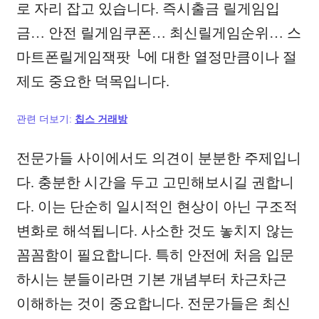
로 자리 잡고 있습니다. 즉시출금 릴게임입
금… 안전 릴게임쿠폰… 최신릴게임순위… 스
마트폰릴게임잭팟 └에 대한 열정만큼이나 절
제도 중요한 덕목입니다.
관련 더보기:
칩스 거래방
전문가들 사이에서도 의견이 분분한 주제입니
다. 충분한 시간을 두고 고민해보시길 권합니
다. 이는 단순히 일시적인 현상이 아닌 구조적
변화로 해석됩니다. 사소한 것도 놓치지 않는
꼼꼼함이 필요합니다. 특히 안전에 처음 입문
하시는 분들이라면 기본 개념부터 차근차근
이해하는 것이 중요합니다. 전문가들은 최신