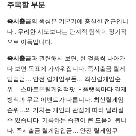
주목할 부분
즉시출금
의 핵심은 기본기에 충실한 접근입니
다 . 무리한 시도보다는 단계적 탐색이 장기적
으로 이득입니다.
즉시출금
과 관련해서 보면, 한 걸음씩 나아가
다 보면 목표에 가까워집니다. 즉시출금 릴게
임입금… 안전 릴게임쿠폰… 최신릴게임순
위… 스마트폰릴게임잭팟 └ 플랫폼마다 결제
방식과 무료 이벤트가 다릅니다. 최신릴게임
순위…의 가치는 개인의 관점에 따라 달라질
수 있습니다. 기록하는 습관이 큰 도움이 됩니
다. 즉시출금 릴게임입금… 안전 릴게임쿠