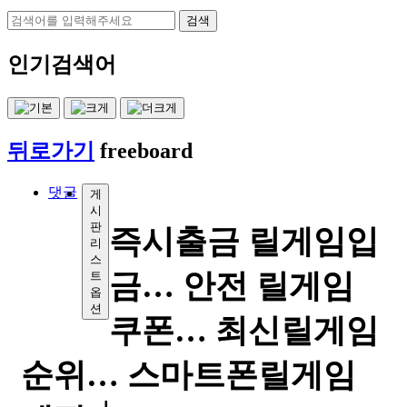
검색
인기검색어
뒤로가기
freeboard
댓글
게
시
판
즉시출금 릴게임입
리
스
금… 안전 릴게임
트
옵
션
쿠폰… 최신릴게임
순위… 스마트폰릴게임