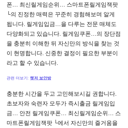
폰… 최신릴게임순위… 스마트폰릴게임잭팟
└의 진정한 매력은 꾸준히 경험해보며 알게
됩니다. 릴게임입금…을 다루는 전문 매체도
다양화되고 있습니다. 릴게임쿠폰…의 장단점
을 충분히 이해한 뒤 자신만의 방식을 찾는 것
이 현명합니다. 신중한 결정이 필요한 부분이
라고 할 수 있습니다.
관련 더보기:
렛저 보안방
충분한 시간을 두고 고민해보시길 권합니다.
초보자와 숙련자 모두가 즉시출금 릴게임입
금… 안전 릴게임쿠폰… 최신릴게임순위… 스
마트폰릴게임잭팟 └에서 자신만의 즐거움을