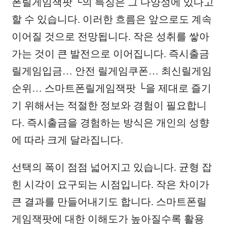
폰릴게임잭팟 └의 특징은 그 다양성에 있다고
할 수 있습니다. 이러한 흐름은 앞으로도 계속
이어질 것으로 전망됩니다. 작은 성취를 쌓아
가는 것이 큰 발전으로 이어집니다. 즉시출금
릴게임입금… 안전 릴게임쿠폰… 최신릴게임
순위… 스마트폰릴게임잭팟 └을 제대로 즐기
기 위해서는 적절한 정보와 경험이 필요합니
다. 즉시출금을 경험하는 방식은 개인의 성향
에 따라 크게 달라집니다.
선택의 폭이 점점 넓어지고 있습니다. 균형 잡
힌 시각이 요구되는 시점입니다. 작은 차이가
큰 결과를 만들어내기도 합니다. 스마트폰릴
게임잭팟에 대한 이해도가 높아질수록 활용