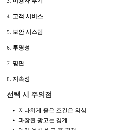
3.
이용자 후기
4.
고객 서비스
5.
보안 시스템
6.
투명성
7.
평판
8.
지속성
선택 시 주의점
지나치게 좋은 조건은 의심
과장된 광고는 경계