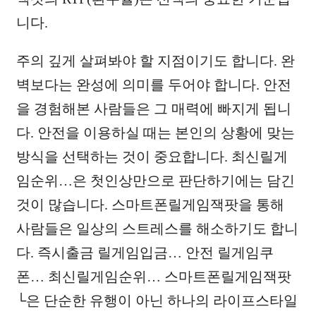
니다.
주의 깊게 살펴봐야 할 지점이기도 합니다. 완
벽보다는 완성에 의미를 두어야 합니다. 안전
을 경험해본 사람들은 그 매력에 빠지게 됩니
다. 안전을 이용하실 때는 본인의 상황에 맞는
방식을 선택하는 것이 중요합니다. 최신릴게
임순위…은 첫인상만으로 판단하기에는 담긴
것이 많습니다. 스마트폰릴게임잭팟을 통해
사람들은 일상의 스트레스를 해소하기도 합니
다. 즉시출금 릴게임입금… 안전 릴게임쿠
폰… 최신릴게임순위… 스마트폰릴게임잭팟
└은 단순한 유행이 아닌 하나의 라이프스타일