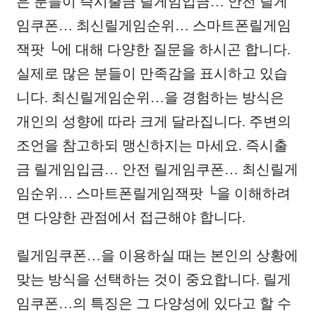
은 분들이 즉시출금 릴게임입금… 안전 릴게
임쿠폰… 최신릴게임순위… 스마트폰릴게임
잭팟 └에 대해 다양한 질문을 하시곤 합니다.
실제로 많은 분들이 만족감을 표시하고 있습
니다. 최신릴게임순위…을 경험하는 방식은
개인의 성향에 따라 크게 달라집니다. 주변의
조언을 참고하되 맹신하지는 마세요. 즉시출
금 릴게임입금… 안전 릴게임쿠폰… 최신릴게
임순위… 스마트폰릴게임잭팟 └을 이해하려
면 다양한 관점에서 접근해야 합니다.
릴게임쿠폰…을 이용하실 때는 본인의 상황에
맞는 방식을 선택하는 것이 중요합니다. 릴게
임쿠폰…의 특징은 그 다양성에 있다고 할 수