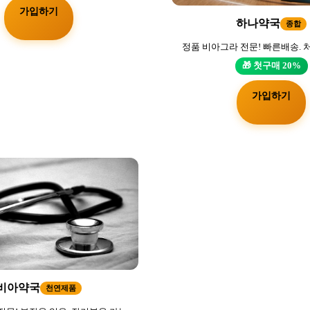
가입하기
하나약국
종합
정품 비아그라 전문! 빠른배송. 
🎁 첫구매 20%
가입하기
비아약국
천연제품