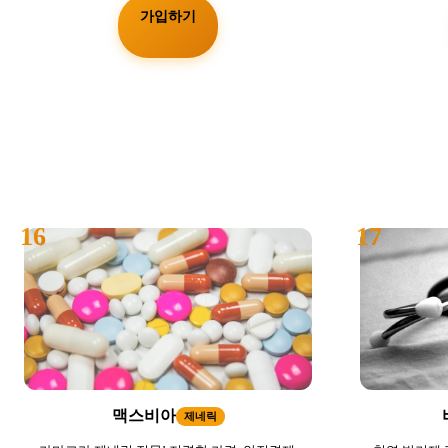
가입하기
16
17
맥스비아
제네릭