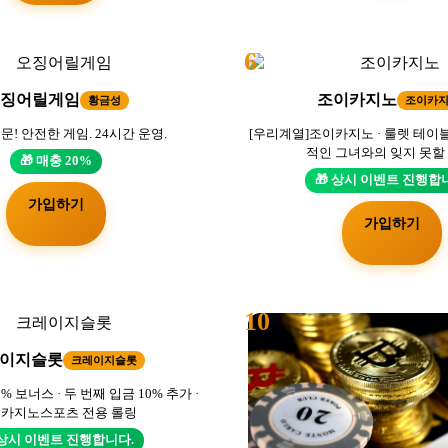
6
징어릴게임
조이카지노
황금성
조이카
문! 안전한 게임. 24시간 운영.
[우리계열]조이카지노 · 룰렛 테이
적인 그녀와의 잊지 못할 
🎁 매충 20%
🎁 상시 이벤트 진행합
가입하기
가입하기
10
이지슬롯
크레이지슬롯
% 보너스 · 두 번째 입금 10% 추가 ·
카지노스포츠 전용 롤링
 상시 이벤트 진행합니다.