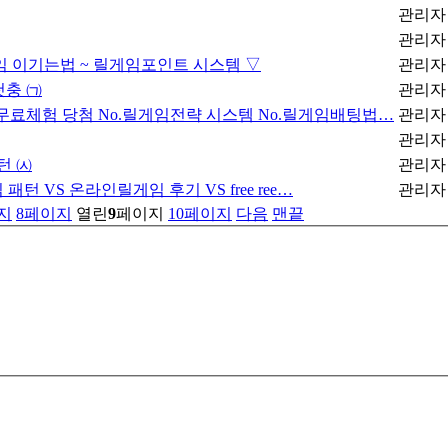
관리자
관리자
임 이기는법 ~ 릴게임포인트 시스템 ▽
관리자
첫충 ㈀
관리자
무료체험 당첨 No.릴게임전략 시스템 No.릴게임배팅법…
관리자
관리자
턴 ㈆
관리자
 VS 온라인릴게임 후기 VS free ree…
관리자
지
8
페이지
열린
9
페이지
10
페이지
다음
맨끝