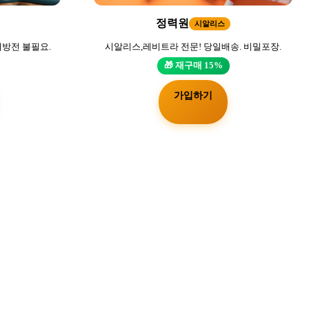
정력원
시알리스
처방전 불필요.
시알리스,레비트라 전문! 당일배송. 비밀포장.
🎁 재구매 15%
가입하기