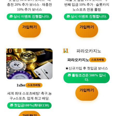
충전 20% 추가 보너스 · 재충전
번째 입금 10% 추가 · 슬롯카지
10% 추가 보너스
노스포츠 전용 롤링
🎁 상시 이벤트 진행합니다.
🎁 상시 이벤트 진행합니다.
가입하기
가입하기
10
11
파라오카지노
스포츠베팅
★신규가입 후 첫입금 보너스
🎁 롤링조건은 500% 입니
다.
1xBet
스포츠베팅
가입하기
세계 최대 스포츠베팅! 축구,농
구,e스포츠. 업계 최고 배당.
🎁 첫입금100%(최대€130)
가입하기