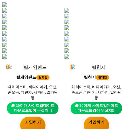
0
1
릴게임랜드
릴천지
릴게임
릴게임
체리마스터, 바다이야기, 오션,
체리마스터, 바다이야기, 오션,
손오공, 다빈치, 사파리, 알라딘
손오공, 다빈치, 사파리, 알라딘
등
등
🎁 20여개 사이트업데이트
🎁 20여개 사이트업데이트
다운로드없이 무설치!!!
다운로드없이 무설치!!!
가입하기
가입하기