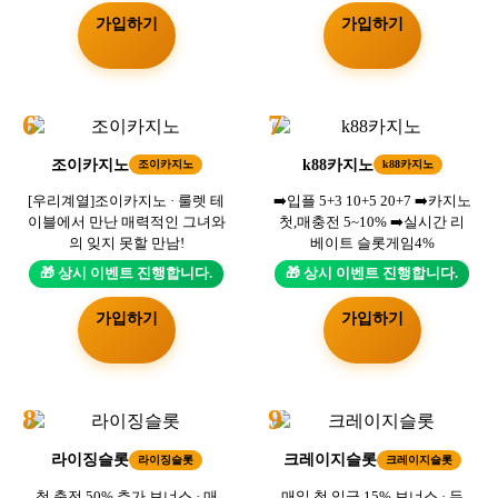
가입하기
가입하기
6
7
조이카지노
k88카지노
조이카지노
k88카지노
[우리계열]조이카지노 · 룰렛 테
➡️입플 5+3 10+5 20+7 ➡️카지노
이블에서 만난 매력적인 그녀와
첫,매충전 5~10% ➡️실시간 리
의 잊지 못할 만남!
베이트 슬롯게임4%
🎁 상시 이벤트 진행합니다.
🎁 상시 이벤트 진행합니다.
가입하기
가입하기
8
9
라이징슬롯
크레이지슬롯
라이징슬롯
크레이지슬롯
첫 충전 50% 추가 보너스 · 매
매일 첫 입금 15% 보너스 · 두