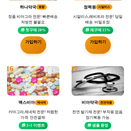
하나약국
정력원
종합
시알리스
정품 비아그라 전문! 빠른배송.
시알리스,레비트라 전문! 당일
처방전 불필요.
배송. 비밀포장.
🎁 첫구매 20%
🎁 재구매 15%
가입하기
가입하기
16
17
맥스비아
비아약국
제네릭
천연제품
카마그라,제네릭 전문! 저렴한
천연 발기제 전문! 부작용 없음.
가격. 안전결제.
장기복용 가능.
🎁 3+1 이벤트
🎁 샘플 증정