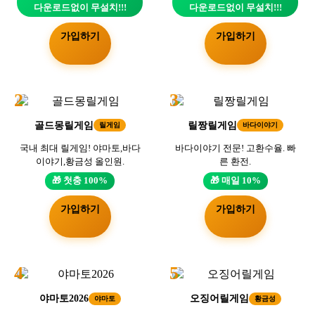
다운로드없이 무설치!!!
다운로드없이 무설치!!!
가입하기
가입하기
2
3
골드몽릴게임
릴짱릴게임
릴게임
바다이야기
국내 최대 릴게임! 야마토,바다
바다이야기 전문! 고환수율. 빠
이야기,황금성 올인원.
른 환전.
🎁 첫충 100%
🎁 매일 10%
가입하기
가입하기
4
5
야마토2026
오징어릴게임
야마토
황금성