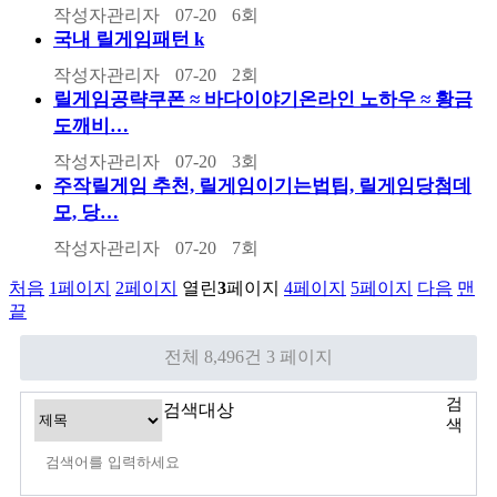
작성자
관리자
07-20
6
회
국내 릴게임패턴 k
작성자
관리자
07-20
2
회
릴게임공략쿠폰 ≈ 바다이야기온라인 노하우 ≈ 황금
도깨비…
작성자
관리자
07-20
3
회
주작릴게임 추천, 릴게임이기는법팁, 릴게임당첨데
모, 당…
작성자
관리자
07-20
7
회
처음
1
페이지
2
페이지
열린
3
페이지
4
페이지
5
페이지
다음
맨
끝
전체 8,496건
3 페이지
검
검색대상
색