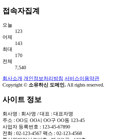
접속자집계
오늘
123
어제
143
최대
170
전체
7,540
회사소개
개인정보처리방침
서비스이용약관
Copyright ©
소유하신 도메인.
All rights reserved.
사이트 정보
회사명 : 회사명 / 대표 : 대표자명
주소 : OO도 OO시 OO구 OO동 123-45
사업자 등록번호 : 123-45-67890
전화 : 02-123-4567 팩스 : 02-123-4568