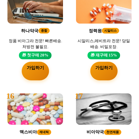
하나약국
정력원
종합
시알리스
정품 비아그라 전문! 빠른배송.
시알리스,레비트라 전문! 당일
처방전 불필요.
배송. 비밀포장.
🎁 첫구매 20%
🎁 재구매 15%
가입하기
가입하기
16
17
맥스비아
비아약국
제네릭
천연제품