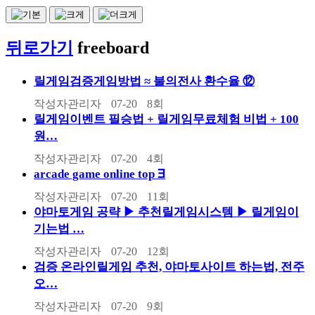
뒤로가기
freeboard
릴게임검증게임방법 ≈ 불의전사 환수율 ⑫
작성자
관리자
07-20
8
회
릴게임이벤트 필승법 + 릴게임무료체험 비법 + 100
원…
작성자
관리자
07-20
4
회
arcade game online top ∃
작성자
관리자
07-20
11
회
야마토게임 공략 ▶ 추천릴게임시스템 ▶ 릴게임이
기는법 …
작성자
관리자
07-20
12
회
검증 온라인릴게임 추천, 야마토사이트 하는법, 전주
오…
작성자
관리자
07-20
9
회