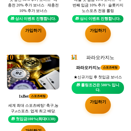
충전 20% 추가 보너스 · 재충전
번째 입금 10% 추가 · 슬롯카지
10% 추가 보너스
노스포츠 전용 롤링
🎁 상시 이벤트 진행합니다.
🎁 상시 이벤트 진행합니다.
가입하기
가입하기
10
11
파라오카지노
스포츠베팅
★신규가입 후 첫입금 보너스
🎁 롤링조건은 500% 입니
다.
1xBet
스포츠베팅
가입하기
세계 최대 스포츠베팅! 축구,농
구,e스포츠. 업계 최고 배당.
🎁 첫입금100%(최대€130)
가입하기