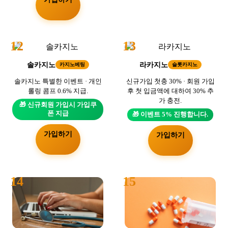
12
13
솔카지노
라카지노
카지노베팅
슬롯카지노
솔카지노 특별한 이벤트 · 개인
신규가입 첫충 30% · 회원 가입
롤링 콤프 0.6% 지급.
후 첫 입금액에 대하여 30% 추
가 충전.
🎁 신규회원 가입시 가입쿠
폰 지급
🎁 이벤트 5% 진행합니다.
가입하기
가입하기
14
15