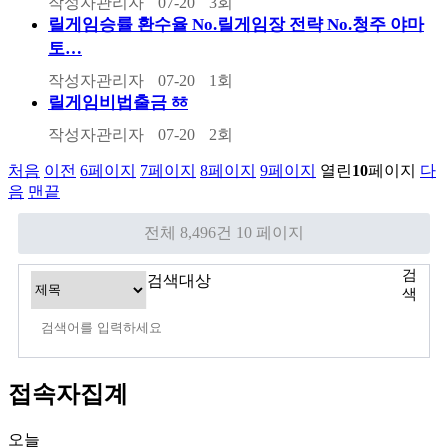
작성자
관리자
07-20
3
회
릴게임승률 환수율 No.릴게임장 전략 No.청주 야마
토…
작성자
관리자
07-20
1
회
릴게임비법출금 ㆅ
작성자
관리자
07-20
2
회
처음
이전
6
페이지
7
페이지
8
페이지
9
페이지
열린
10
페이지
다
음
맨끝
전체 8,496건
10 페이지
검
검색대상
색
접속자집계
오늘