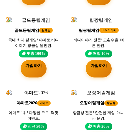
2
3
골드몽릴게임
릴짱릴게임
릴게임
바다이야기
국내 최대 릴게임! 야마토,바다
바다이야기 전문! 고환수율. 빠
이야기,황금성 올인원.
른 환전.
🎁 첫충 100%
🎁 매일 10%
가입하기
가입하기
4
5
야마토2026
오징어릴게임
야마토
황금성
야마토 1위! 다양한 모드. 잭팟
황금성 전문! 안전한 게임. 24시
이벤트.
간 운영.
🎁 신규 50%
🎁 매충 20%