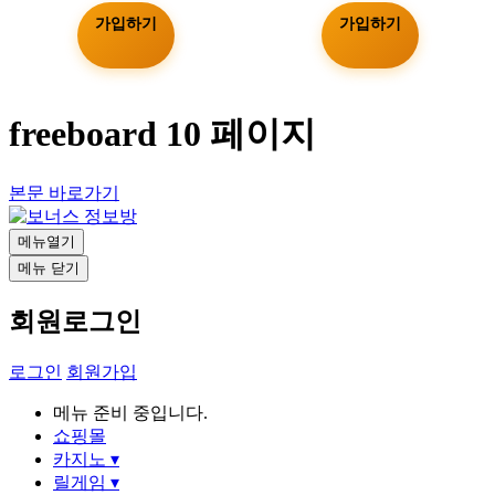
가입하기
가입하기
freeboard 10 페이지
본문 바로가기
메뉴열기
메뉴 닫기
회원로그인
로그인
회원가입
메뉴 준비 중입니다.
쇼핑몰
카지노 ▾
릴게임 ▾