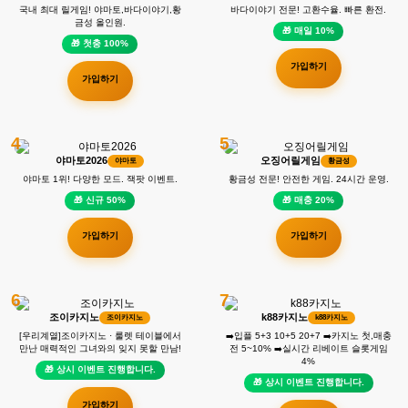
국내 최대 릴게임! 야마토,바다이야기,황
바다이야기 전문! 고환수율. 빠른 환전.
금성 올인원.
🎁 매일 10%
🎁 첫충 100%
가입하기
가입하기
4
5
야마토2026
오징어릴게임
야마토
황금성
야마토 1위! 다양한 모드. 잭팟 이벤트.
황금성 전문! 안전한 게임. 24시간 운영.
🎁 신규 50%
🎁 매충 20%
가입하기
가입하기
6
7
조이카지노
k88카지노
조이카지노
k88카지노
[우리계열]조이카지노 · 룰렛 테이블에서
➡️입플 5+3 10+5 20+7 ➡️카지노 첫,매충
만난 매력적인 그녀와의 잊지 못할 만남!
전 5~10% ➡️실시간 리베이트 슬롯게임
4%
🎁 상시 이벤트 진행합니다.
🎁 상시 이벤트 진행합니다.
가입하기