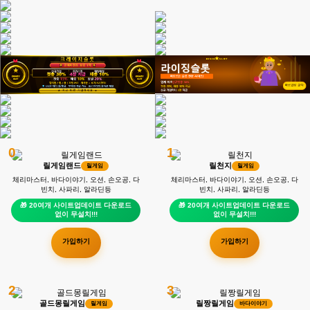
0
1
릴게임랜드
릴천지
릴게임
릴게임
체리마스터, 바다이야기, 오션, 손오공, 다
체리마스터, 바다이야기, 오션, 손오공, 다
빈치, 사파리, 알라딘등
빈치, 사파리, 알라딘등
🎁 20여개 사이트업데이트 다운로드
🎁 20여개 사이트업데이트 다운로드
없이 무설치!!!
없이 무설치!!!
가입하기
가입하기
2
3
골드몽릴게임
릴짱릴게임
릴게임
바다이야기