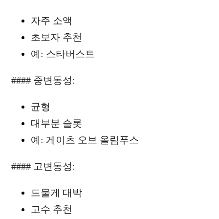
자주 소액
초보자 추천
예: 스타버스트
#### 중변동성:
균형
대부분 슬롯
예: 게이츠 오브 올림푸스
#### 고변동성:
드물게 대박
고수 추천