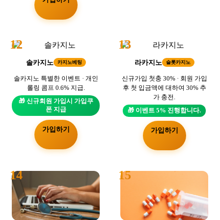
12
13
솔카지노
라카지노
카지노베팅
슬롯카지노
솔카지노 특별한 이벤트 · 개인
신규가입 첫충 30% · 회원 가입
롤링 콤프 0.6% 지급.
후 첫 입금액에 대하여 30% 추
가 충전.
🎁 신규회원 가입시 가입쿠
폰 지급
🎁 이벤트 5% 진행합니다.
가입하기
가입하기
14
15