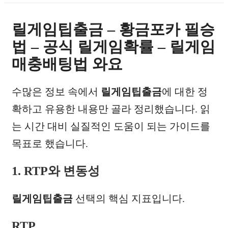
본문
릴게임팁출금 – 황금포카 필승
법 – 공식 릴게임확률 – 릴게임
매충배팅법 와요
수많은 정보 속에서
릴게임팁출금
에 대한 정
확하고 유용한 내용만 골라 정리했습니다. 읽
는 시간 대비 실질적인 도움이 되는 가이드를
목표로 했습니다.
1. RTP와 변동성
릴게임팁출금
선택의 핵심 지표입니다.
RTP