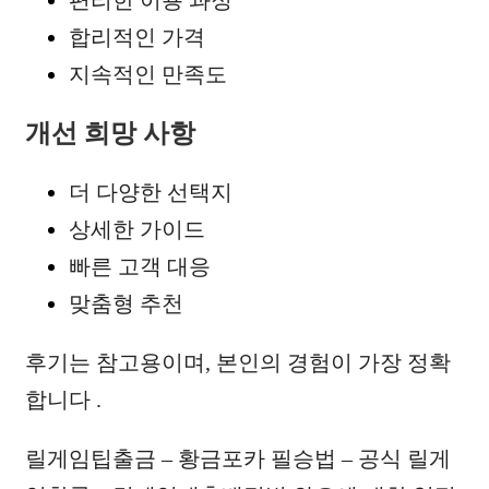
편리한 이용 과정
합리적인 가격
지속적인 만족도
개선 희망 사항
더 다양한 선택지
상세한 가이드
빠른 고객 대응
맞춤형 추천
후기는 참고용이며, 본인의 경험이 가장 정확
합니다 .
릴게임팁출금 – 황금포카 필승법 – 공식 릴게