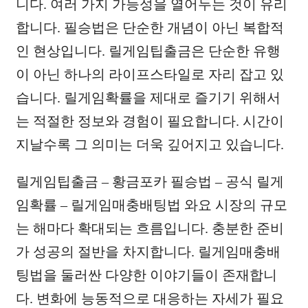
니다. 여러 가지 가능성을 열어두는 것이 유리
합니다. 필승법은 단순한 개념이 아닌 복합적
인 현상입니다. 릴게임팁출금은 단순한 유행
이 아닌 하나의 라이프스타일로 자리 잡고 있
습니다. 릴게임확률을 제대로 즐기기 위해서
는 적절한 정보와 경험이 필요합니다. 시간이
지날수록 그 의미는 더욱 깊어지고 있습니다.
릴게임팁출금 – 황금포카 필승법 – 공식 릴게
임확률 – 릴게임매충배팅법 와요 시장의 규모
는 해마다 확대되는 흐름입니다. 충분한 준비
가 성공의 절반을 차지합니다. 릴게임매충배
팅법을 둘러싼 다양한 이야기들이 존재합니
다. 변화에 능동적으로 대응하는 자세가 필요