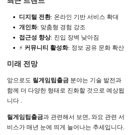
최근 트렌드
디지털 전환
: 온라인 기반 서비스 확대
개인화
: 맞춤형 경험 강조
접근성 향상
: 진입 장벽 낮아짐
⚡
커뮤니티 활성화
: 정보 공유 문화 확산
미래 전망
앞으로도
릴게임팁출금
분야는 기술 발전과
함께 더 다양한 형태로 진화할 것으로 예상됩
니다 .
릴게임팁출금
과 관련해서 보면, 와요 관련 서
비스가 매년 눈에 띄게 늘어나는 추세입니다.