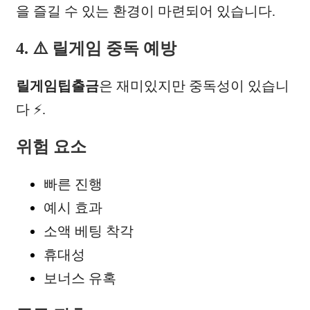
을 즐길 수 있는 환경이 마련되어 있습니다.
4. ⚠️ 릴게임 중독 예방
릴게임팁출금
은 재미있지만 중독성이 있습니
다 ⚡.
위험 요소
빠른 진행
예시 효과
소액 베팅 착각
휴대성
보너스 유혹