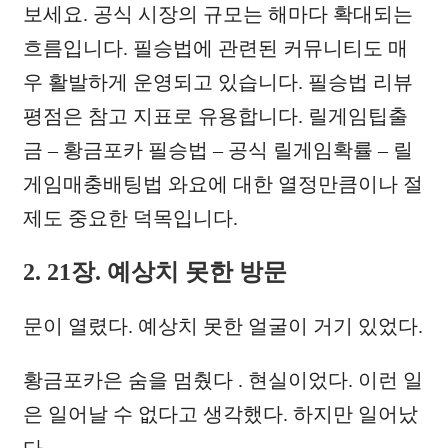
보세요. 공식 시장의 규모는 해마다 확대되는
흐름입니다. 필승법에 관련된 커뮤니티도 매
우 활발하게 운영되고 있습니다. 필승법 리뷰
평점은 참고 지표로 유용합니다. 릴게임팁출
금 – 황금포카 필승법 – 공식 릴게임확률 – 릴
게임매충배팅법 와요에 대한 열정만큼이나 절
제도 중요한 덕목입니다.
2. 21장. 예상치 못한 방문
문이 열렸다. 예상치 못한 얼굴이 거기 있었다.
황금포카은 숨을 멈췄다 . 현실이었다. 이런 일
은 일어날 수 없다고 생각했다. 하지만 일어났