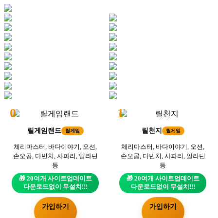
0
1
릴게임랜드
릴천지
릴게임
릴게임
체리마스터, 바다이야기, 오션,
체리마스터, 바다이야기, 오션,
손오공, 다빈치, 사파리, 알라딘
손오공, 다빈치, 사파리, 알라딘
등
등
🎁 20여개 사이트업데이트
🎁 20여개 사이트업데이트
다운로드없이 무설치!!!
다운로드없이 무설치!!!
가입하기
가입하기