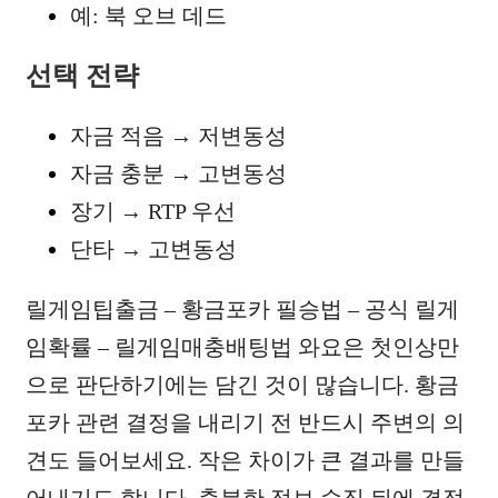
예: 북 오브 데드
선택 전략
자금 적음 → 저변동성
자금 충분 → 고변동성
장기 → RTP 우선
단타 → 고변동성
릴게임팁출금 – 황금포카 필승법 – 공식 릴게
임확률 – 릴게임매충배팅법 와요은 첫인상만
으로 판단하기에는 담긴 것이 많습니다. 황금
포카 관련 결정을 내리기 전 반드시 주변의 의
견도 들어보세요. 작은 차이가 큰 결과를 만들