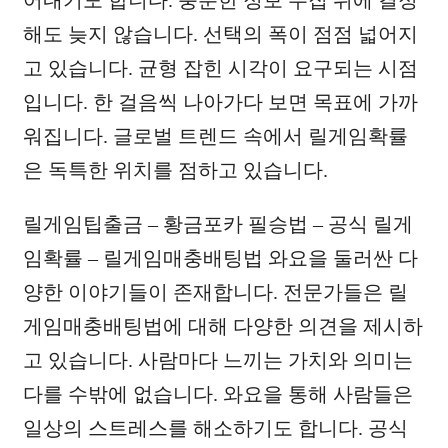
어내기도 합니다. 충분한 정보 수집 뒤에 결정
해도 늦지 않습니다. 선택의 폭이 점점 넓어지
고 있습니다. 균형 잡힌 시각이 요구되는 시점
입니다. 한 걸음씩 나아가다 보면 목표에 가까
워집니다. 글로벌 트렌드 속에서 릴게임확률
은 독특한 위치를 점하고 있습니다.
릴게임팁출금 – 황금포카 필승법 – 공식 릴게
임확률 – 릴게임매충배팅법 와요을 둘러싼 다
양한 이야기들이 존재합니다. 전문가들은 릴
게임매충배팅법에 대해 다양한 의견을 제시하
고 있습니다. 사람마다 느끼는 가치와 의미는
다를 수밖에 없습니다. 와요을 통해 사람들은
일상의 스트레스를 해소하기도 합니다. 공식