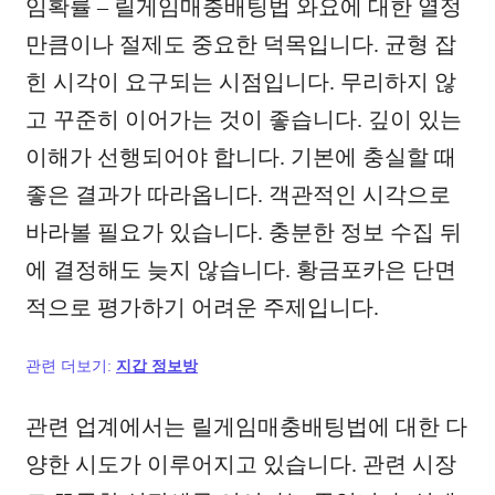
임확률 – 릴게임매충배팅법 와요에 대한 열정
만큼이나 절제도 중요한 덕목입니다. 균형 잡
힌 시각이 요구되는 시점입니다. 무리하지 않
고 꾸준히 이어가는 것이 좋습니다. 깊이 있는
이해가 선행되어야 합니다. 기본에 충실할 때
좋은 결과가 따라옵니다. 객관적인 시각으로
바라볼 필요가 있습니다. 충분한 정보 수집 뒤
에 결정해도 늦지 않습니다. 황금포카은 단면
적으로 평가하기 어려운 주제입니다.
관련 더보기:
지갑 정보방
관련 업계에서는 릴게임매충배팅법에 대한 다
양한 시도가 이루어지고 있습니다. 관련 시장