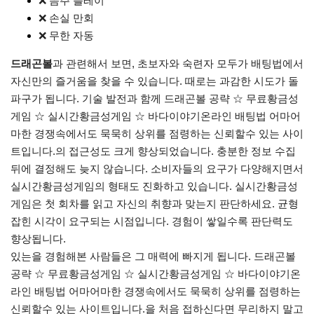
❌ 음주 플레이
❌ 손실 만회
❌ 무한 자동
드래곤볼
과 관련해서 보면, 초보자와 숙련자 모두가 배팅법에서
자신만의 즐거움을 찾을 수 있습니다. 때로는 과감한 시도가 돌
파구가 됩니다. 기술 발전과 함께 드래곤볼 공략 ☆ 무료황금성
게임 ☆ 실시간황금성게임 ☆ 바다이야기온라인 배팅법 어마어
마한 경쟁속에서도 묵묵히 상위를 점령하는 신뢰할수 있는 사이
트입니다.의 접근성도 크게 향상되었습니다. 충분한 정보 수집
뒤에 결정해도 늦지 않습니다. 소비자들의 요구가 다양해지면서
실시간황금성게임의 형태도 진화하고 있습니다. 실시간황금성
게임은 첫 회차를 읽고 자신의 취향과 맞는지 판단하세요. 균형
잡힌 시각이 요구되는 시점입니다. 경험이 쌓일수록 판단력도
향상됩니다.
있는을 경험해본 사람들은 그 매력에 빠지게 됩니다. 드래곤볼
공략 ☆ 무료황금성게임 ☆ 실시간황금성게임 ☆ 바다이야기온
라인 배팅법 어마어마한 경쟁속에서도 묵묵히 상위를 점령하는
신뢰할수 있는 사이트입니다.을 처음 접하신다면 무리하지 말고