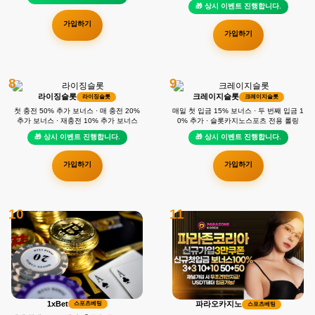
🎁 상시 이벤트 진행합니다.
가입하기
가입하기
8
9
라이징슬롯
크레이지슬롯
라이징슬롯
크레이지슬롯
첫 충전 50% 추가 보너스 · 매 충전 20%
매일 첫 입금 15% 보너스 · 두 번째 입금 1
추가 보너스 · 재충전 10% 추가 보너스
0% 추가 · 슬롯카지노스포츠 전용 롤링
🎁 상시 이벤트 진행합니다.
🎁 상시 이벤트 진행합니다.
가입하기
가입하기
10
11
파라오카지노
1xBet
스포츠베팅
스포츠베팅