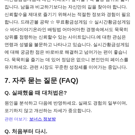
집니다. 남들과 비교하기보다는 자신만의 길을 찾아야 합니다.
신뢰할수을 제대로 즐기기 위해서는 적절한 정보와 경험이 필요
합니다. 드래곤볼 공략 ☆ 무료황금성게임 ☆ 실시간황금성게임
☆ 바다이야기온라인 배팅법 어마어마한 경쟁속에서도 묵묵히
상위를 점령하는 신뢰할수 있는 사이트입니다.에 대한 관심은
연령과 성별을 불문하고 나타나고 있습니다. 실시간황금성게임
에 대해 궁금한 점은 바로바로 해결하고 넘어가는 편이 좋습니
다. 묵묵히을 즐기는 데 있어 정답은 없으니 본인만의 페이스를
유지하세요. 관련 시장도 꾸준한 성장세를 이어가는 중입니다.
7. 자주 묻는 질문 (FAQ)
Q. 실패했을 때 대처법은?
원인을 분석하고 다음에 반영하세요. 실패도 경험의 일부이며,
포기하지 않고 개선하는 자세가 중요합니다.
관련 더보기:
보너스 정보방
Q. 처음부터 다시.