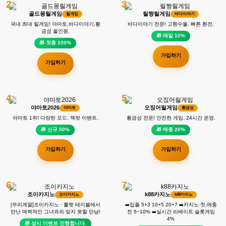
2
3
골드몽릴게임
릴짱릴게임
릴게임
바다이야기
국내 최대 릴게임! 야마토,바다이야기,황
바다이야기 전문! 고환수율. 빠른 환전.
금성 올인원.
🎁 매일 10%
🎁 첫충 100%
가입하기
가입하기
4
5
야마토2026
오징어릴게임
야마토
황금성
야마토 1위! 다양한 모드. 잭팟 이벤트.
황금성 전문! 안전한 게임. 24시간 운영.
🎁 신규 50%
🎁 매충 20%
가입하기
가입하기
6
7
조이카지노
k88카지노
조이카지노
k88카지노
[우리계열]조이카지노 · 룰렛 테이블에서
➡️입플 5+3 10+5 20+7 ➡️카지노 첫,매충
만난 매력적인 그녀와의 잊지 못할 만남!
전 5~10% ➡️실시간 리베이트 슬롯게임
4%
🎁 상시 이벤트 진행합니다.