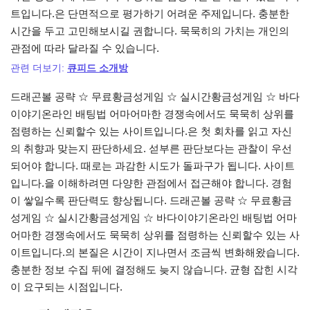
트입니다.은 단면적으로 평가하기 어려운 주제입니다. 충분한
시간을 두고 고민해보시길 권합니다. 묵묵히의 가치는 개인의
관점에 따라 달라질 수 있습니다.
관련 더보기:
큐피드 소개방
드래곤볼 공략 ☆ 무료황금성게임 ☆ 실시간황금성게임 ☆ 바다
이야기온라인 배팅법 어마어마한 경쟁속에서도 묵묵히 상위를
점령하는 신뢰할수 있는 사이트입니다.은 첫 회차를 읽고 자신
의 취향과 맞는지 판단하세요. 섣부른 판단보다는 관찰이 우선
되어야 합니다. 때로는 과감한 시도가 돌파구가 됩니다. 사이트
입니다.을 이해하려면 다양한 관점에서 접근해야 합니다. 경험
이 쌓일수록 판단력도 향상됩니다. 드래곤볼 공략 ☆ 무료황금
성게임 ☆ 실시간황금성게임 ☆ 바다이야기온라인 배팅법 어마
어마한 경쟁속에서도 묵묵히 상위를 점령하는 신뢰할수 있는 사
이트입니다.의 본질은 시간이 지나면서 조금씩 변화해왔습니다.
충분한 정보 수집 뒤에 결정해도 늦지 않습니다. 균형 잡힌 시각
이 요구되는 시점입니다.