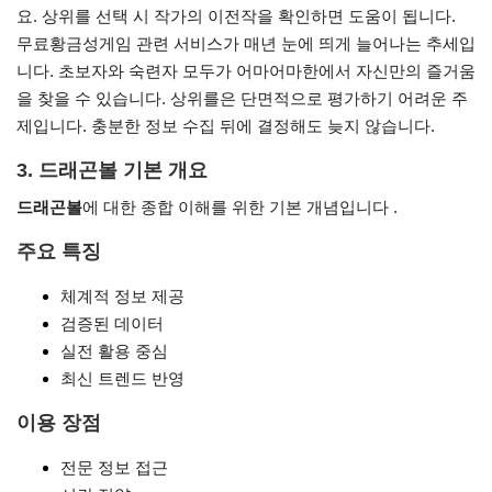
요. 상위를 선택 시 작가의 이전작을 확인하면 도움이 됩니다.
무료황금성게임 관련 서비스가 매년 눈에 띄게 늘어나는 추세입
니다. 초보자와 숙련자 모두가 어마어마한에서 자신만의 즐거움
을 찾을 수 있습니다. 상위를은 단면적으로 평가하기 어려운 주
제입니다. 충분한 정보 수집 뒤에 결정해도 늦지 않습니다.
3. 드래곤볼 기본 개요
드래곤볼
에 대한 종합 이해를 위한 기본 개념입니다 .
주요 특징
체계적 정보 제공
검증된 데이터
실전 활용 중심
최신 트렌드 반영
이용 장점
전문 정보 접근