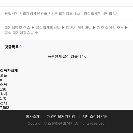
팡릴게임 + 릴게임패턴연습 + 안전릴게임보너스 + 최신릴게임배팅법 ⓙ
릴게임데모 연습 ▶ 공식릴게임비법 ▶ 다빈치 게임방법 ▶ 제주 릴게임 추천 ▶
공식 릴게임필승법 ㎷
댓글목록
0
등록된 댓글이 없습니다.
접속자집계
오늘
8
어제
138
최대
170
전체
7,563
회사소개
개인정보처리방침
서비스이용약관
Copyright ©
소유하신 도메인.
All rights reserved.