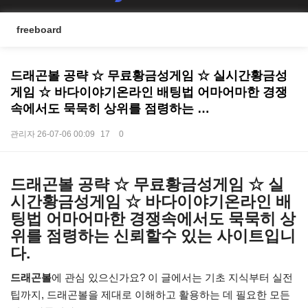
freeboard
드래곤볼 공략 ☆ 무료황금성게임 ☆ 실시간황금성
게임 ☆ 바다이야기온라인 배팅법 어마어마한 경쟁
속에서도 묵묵히 상위를 점령하는 …
관리자
26-07-06 00:09
17
0
본문
드래곤볼 공략 ☆ 무료황금성게임 ☆ 실
시간황금성게임 ☆ 바다이야기온라인 배
팅법 어마어마한 경쟁속에서도 묵묵히 상
위를 점령하는 신뢰할수 있는 사이트입니
다.
드래곤볼
에 관심 있으신가요? 이 글에서는 기초 지식부터 실전
팁까지, 드래곤볼을 제대로 이해하고 활용하는 데 필요한 모든