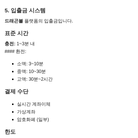
5. 입출금 시스템
드래곤볼
플랫폼의 입출금입니다.
표준 시간
충전:
1~3분 내
#### 환전:
소액: 3~10분
중액: 10~30분
고액: 30분~2시간
결제 수단
실시간 계좌이체
가상계좌
암호화폐 (일부)
한도