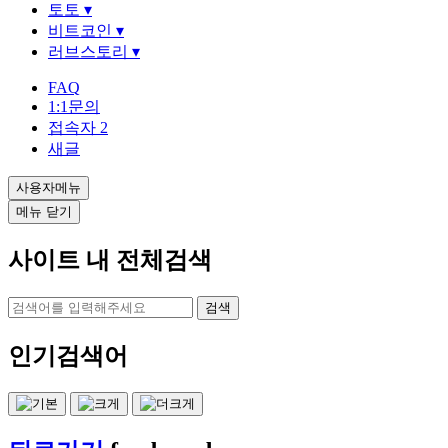
토토 ▾
비트코인 ▾
러브스토리 ▾
FAQ
1:1문의
접속자
2
새글
사용자메뉴
메뉴 닫기
사이트 내 전체검색
검색
인기검색어