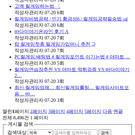
고액 릴게임하는법 〈
작성자
관리자
07-20
6
회
릴게임비법공략 / 인기 황금성6 / 릴게임공략필승법 ㎈
작성자
관리자
07-20
6
회
바다이야기온라인 후기 Λ
작성자
관리자
07-20
7
회
탑 릴게임첫충 릴게임가입머니 추천 ⊇
작성자
관리자
07-20
7
회
PC릴게임 배팅법 # 릴게임포인트 이기는법 # 야마토 …
작성자
관리자
07-20
5
회
릴게임연습장추천 VS 야마토 먹튀검증 VS 바다이야기
2…
작성자
관리자
07-20
3
회
최신 릴게임업체… 최신릴게임롤링… 릴게임사이트모
음… 바…
작성자
관리자
07-20
3
회
열린
1
페이지
2
페이지
3
페이지
4
페이지
5
페이지
다음
맨끝
전체 8,496건
1 페이지
게시물 검색
검색대상
검색