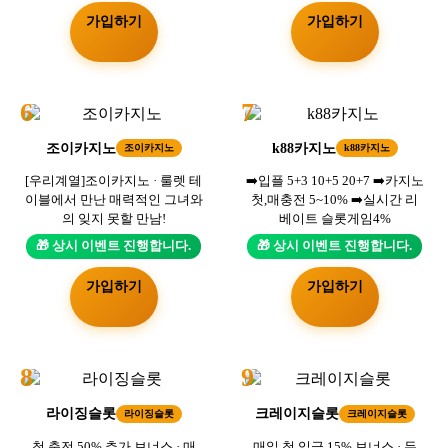
가입하기
가입하기
6
7
조이카지노
k88카지노
조이카지노
k88카지노
[우리계열]조이카지노 · 룰렛 테
➡️입플 5+3 10+5 20+7 ➡️카지노
이블에서 만난 매력적인 그녀와
첫,매충전 5~10% ➡️실시간 리
의 잊지 못할 만남!
베이트 슬롯게임4%
🎁 상시 이벤트 진행합니다.
🎁 상시 이벤트 진행합니다.
가입하기
가입하기
8
9
라이징슬롯
크레이지슬롯
라이징슬롯
크레이지슬롯
첫 충전 50% 추가 보너스 · 매
매일 첫 입금 15% 보너스 · 두